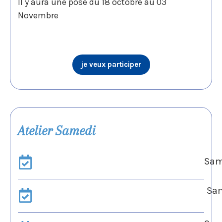
Il y aura une pose du 18 octobre au 03
Novembre
je veux participer
Atelier Samedi
Sam
Sam