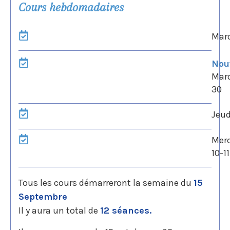
Cours hebdomadaires
Mard
Nou
Mard
30
Jeud
Merc
10-1
Tous les cours démarreront la semaine du
15
Septembre
Il y aura un total de
12
séances.